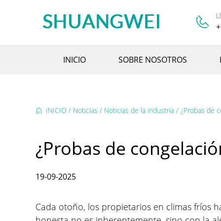
L
+
INICIO
SOBRE NOSOTROS
INICIO
/
Noticias
/
Noticias de la industria
/
¿Probas de co
¿Probas de congelación
19-09-2025
Cada otoño, los propietarios en climas fríos 
honesta no es inherentemente, sino con la ale