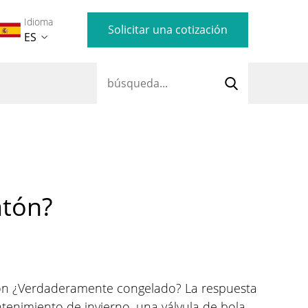
Idioma
Solicitar una cotización
ES
atón?
tón
¿Verdaderamente congelado? La respuesta
tenimiento de invierno, una válvula de bola