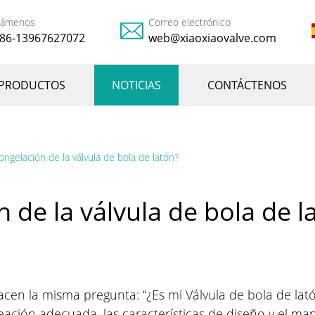
lámenos
Correo electrónico
86-13967627072
web@xiaoxiaovalve.com
PRODUCTOS
NOTICIAS
CONTÁCTENOS
ngelación de la válvula de bola de latón?
 de la válvula de bola de l
hacen la misma pregunta: “¿Es mi
Válvula de bola de la
ación adecuada, las características de diseño y el man