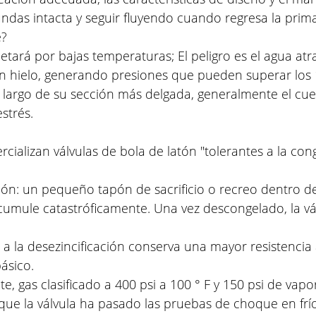
undas intacta y seguir fluyendo cuando regresa la prim
e?
grietará por bajas temperaturas; El peligro es el agua 
 hielo, generando presiones que pueden superar los 1
largo de su sección más delgada, generalmente el cuello
strés.
ializan válvulas de bola de latón "tolerantes a la cong
n: un pequeño tapón de sacrificio o recreo dentro del 
cumule catastróficamente. Una vez descongelado, la vál
 a la desezincificación conserva una mayor resistencia 
ásico.
 gas clasificado a 400 psi a 100 ° F y 150 psi de vapor
n que la válvula ha pasado las pruebas de choque en frí