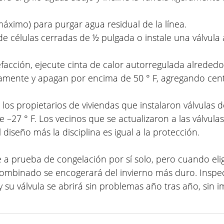
ximo) para purgar agua residual de la línea.
de células cerradas de ½ pulgada o instale una válvul
efacción, ejecute cinta de calor autorregulada alrededor
ente y apagan por encima de 50 ° F, agregando centavo
os propietarios de viviendas que instalaron válvulas de
–27 ° F. Los vecinos que se actualizaron a las válvu
 diseño más la disciplina es igual a la protección.
a prueba de congelación por sí solo, pero cuando elig
combinado se encogerará del invierno más duro. Insp
y su válvula se abrirá sin problemas año tras año, sin i