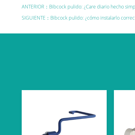
ANTERIOR：Bibcock pulido: ¿Care diario hecho simp
SIGUIENTE：Bibcock pulido: ¿cómo instalarlo corre