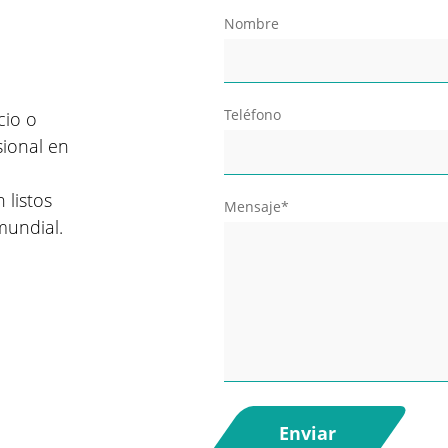
Nombre
Teléfono
cio o
sional en
 listos
Mensaje*
mundial.
Enviar