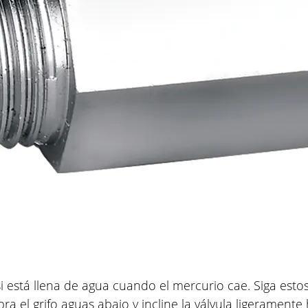
si está llena de agua cuando el mercurio cae. Siga est
ra el grifo aguas abajo y incline la válvula ligeramente