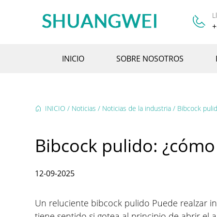
L
+
INICIO
SOBRE NOSOTROS
INICIO
/
Noticias
/
Noticias de la industria
/
Bibcock puli
Bibcock pulido: ¿cómo
12-09-2025
Un reluciente
bibcock pulido
Puede realzar i
tiene sentido si gotea al principio de abrir e