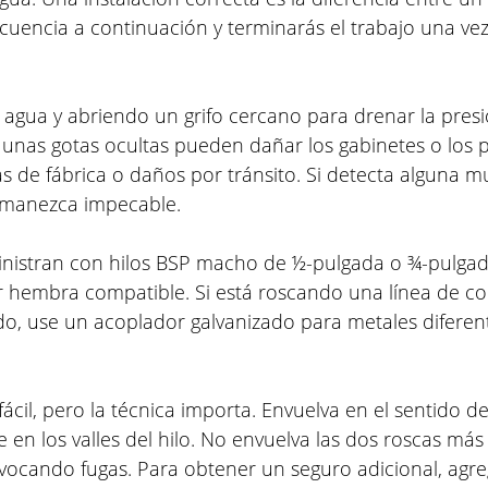
ecuencia a continuación y terminarás el trabajo una ve
 agua y abriendo un grifo cercano para drenar la pre
so unas gotas ocultas pueden dañar los gabinetes o los
as de fábrica o daños por tránsito. Si detecta alguna
rmanezca impecable.
nistran con hilos BSP macho de ½-pulgada o ¾-pulgada
r hembra compatible. Si está roscando una línea de co
do, use un acoplador galvanizado para metales diferente
ácil, pero la técnica importa. Envuelva en el sentido de 
 en los valles del hilo. No envuelva las dos roscas más
 provocando fugas. Para obtener un seguro adicional, ag