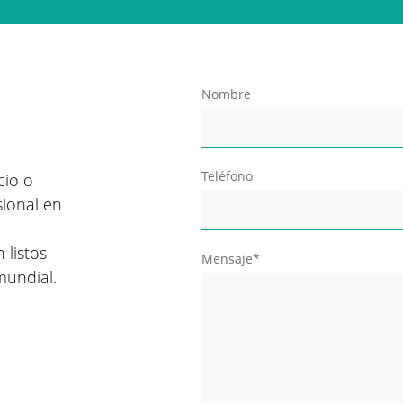
Nombre
Teléfono
cio o
sional en
 listos
Mensaje*
mundial.