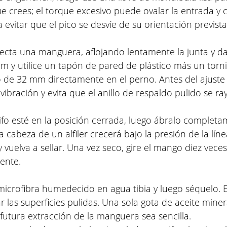
ue crees; el torque excesivo puede ovalar la entrada y
 evitar que el pico se desvíe de su orientación prevista
ecta una manguera, aflojando lentamente la junta y d
m y utilice un tapón de pared de plástico más un torni
o de 32 mm directamente en el perno. Antes del ajuste 
a vibración y evita que el anillo de respaldo pulido se ra
fo esté en la posición cerrada, luego ábralo completam
a cabeza de un alfiler crecerá bajo la presión de la lín
vuelva a sellar. Una vez seco, gire el mango diez vece
ente.
microfibra humedecido en agua tibia y luego séquelo. Ev
 las superficies pulidas. Una sola gota de aceite mine
 futura extracción de la manguera sea sencilla.