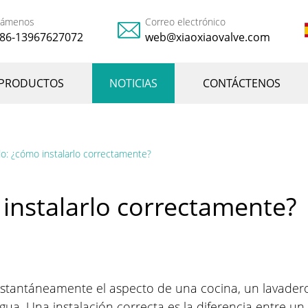
lámenos
Correo electrónico
86-13967627072
web@xiaoxiaovalve.com
PRODUCTOS
NOTICIAS
CONTÁCTENOS
do: ¿cómo instalarlo correctamente?
 instalarlo correctamente?
nstantáneamente el aspecto de una cocina, un lavadero
l agua. Una instalación correcta es la diferencia entre 